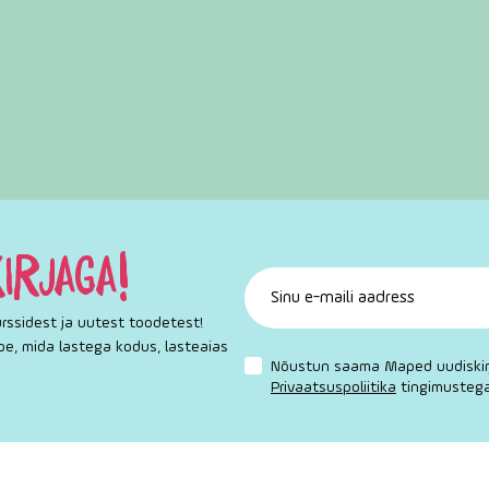
IRJAGA!
ssidest ja uutest toodetest!
ppe, mida lastega kodus, lasteaias
Nõustun saama Maped uudiskirj
Privaatsuspoliitika
tingimustega