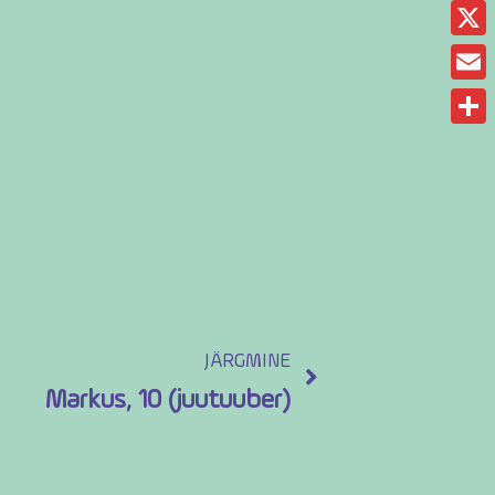
Fac
X
Ema
Sha
JÄRGMINE
Markus, 10 (juutuuber)