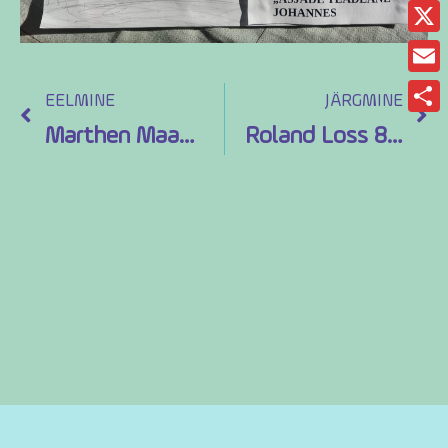
Fac
X
Ema
EELMINE
JÄRGMINE
Sha
Marthen Maasikas 9a; Laborant
Roland Loss 8a. Politseinik